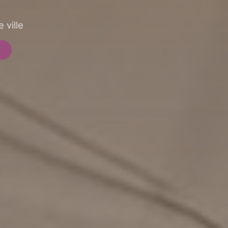
 ville