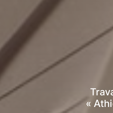
Trav
« Ath