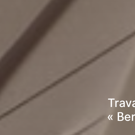
Trav
« Be