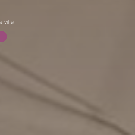
 ville