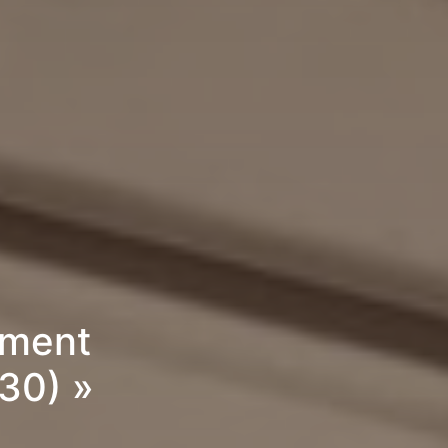
ement
30) »