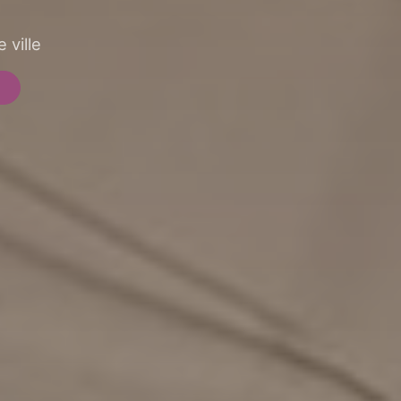
 ville