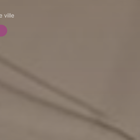
 ville