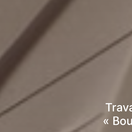
Trav
« Bo