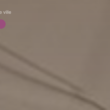
 ville