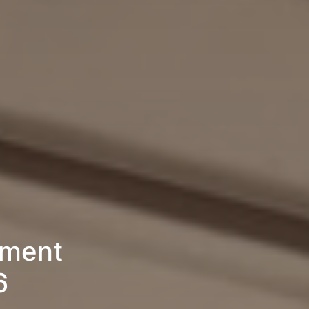
ement
6