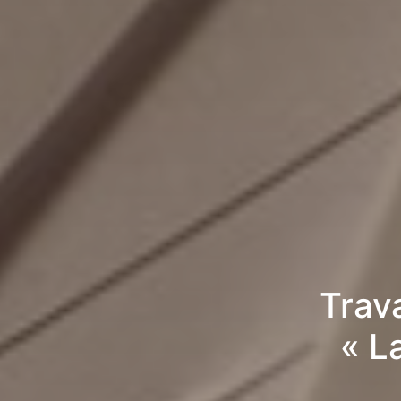
Trav
« L