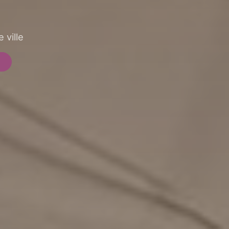
 ville