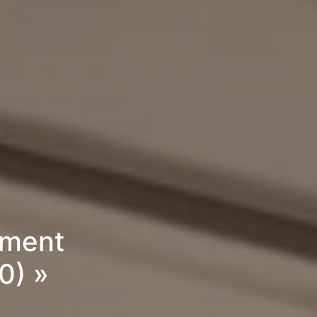
ement
0) »