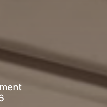
ement
6