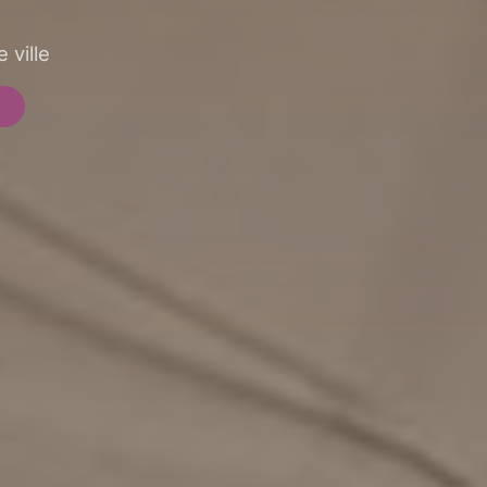
 ville