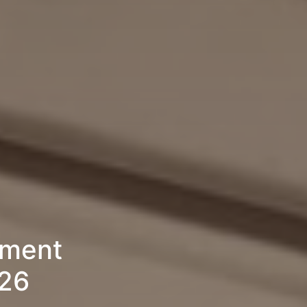
ement
026