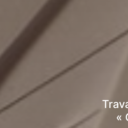
Trav
« 