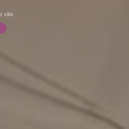
 ville