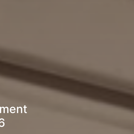
ement
6