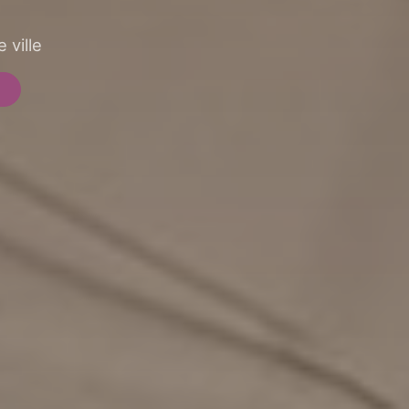
 ville