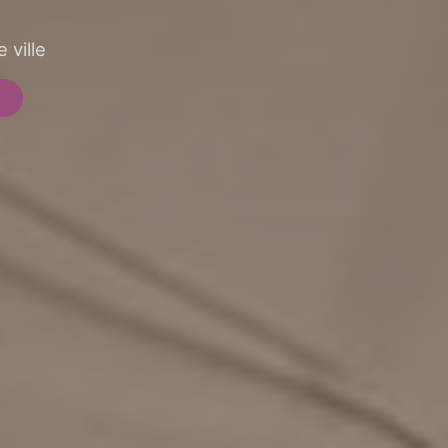
 ville