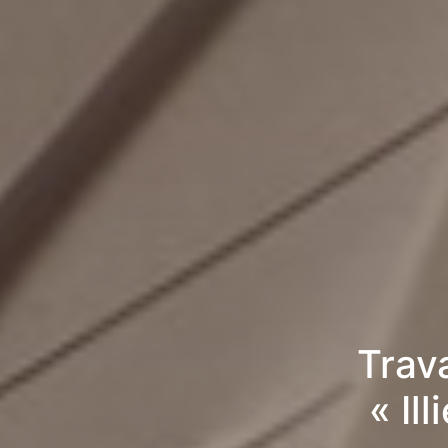
Trav
« Il