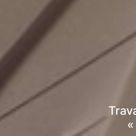
Trav
«