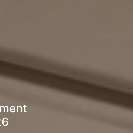
ement
26