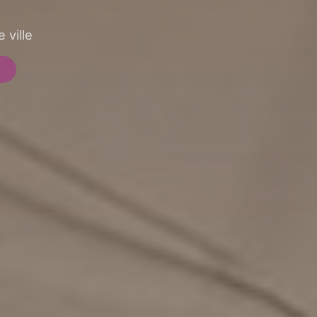
 ville