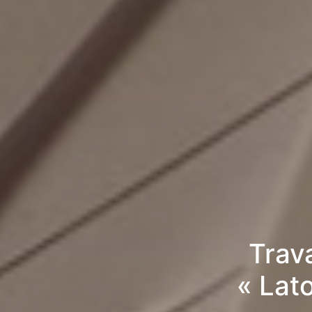
Trav
« Lat