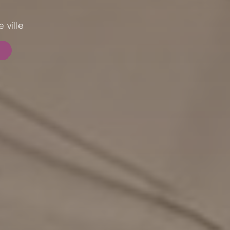
 ville