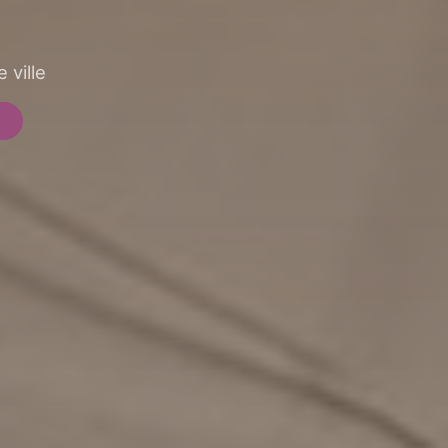
 ville