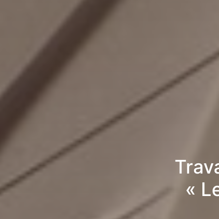
Trav
« L