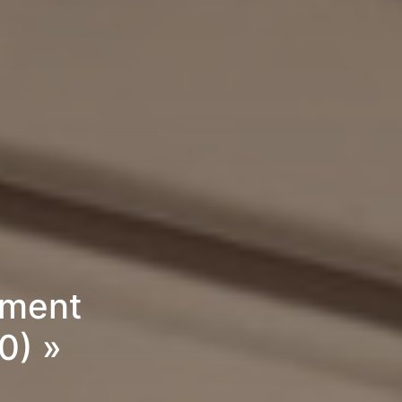
ement
0) »