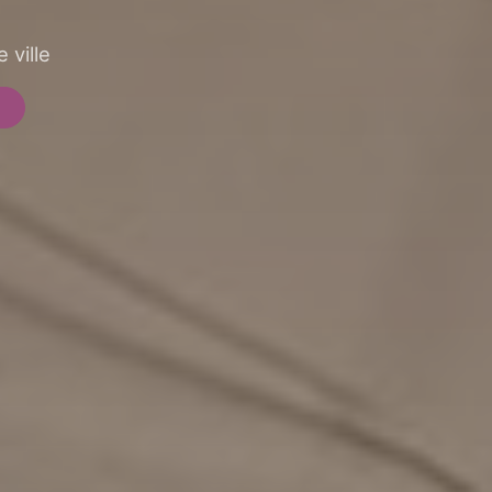
 ville