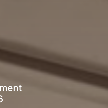
ement
6