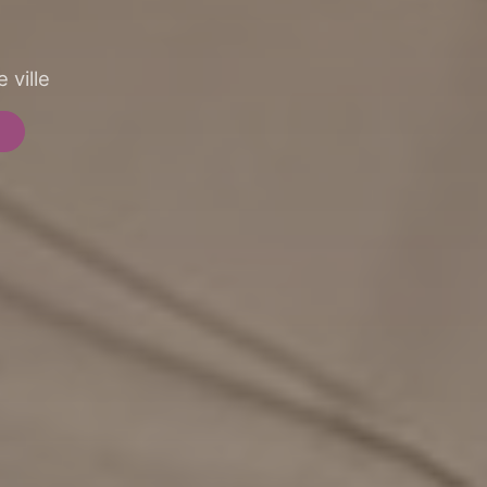
 ville