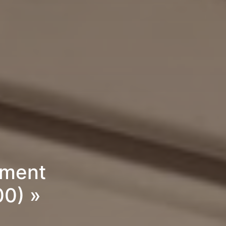
ement
0) »