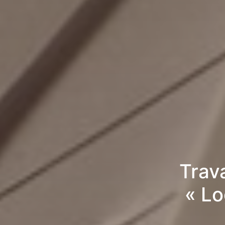
Trav
« L