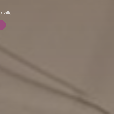
 ville