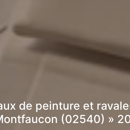
aux de peinture et raval
Montfaucon (02540) » 2