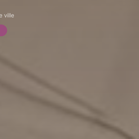
 ville