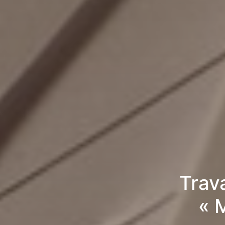
Trav
« 