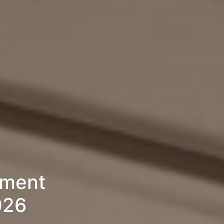
ement
026