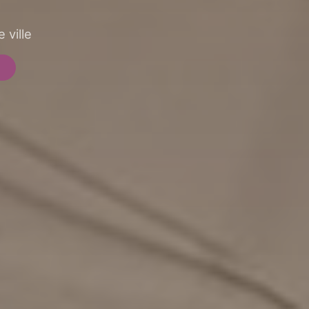
 ville