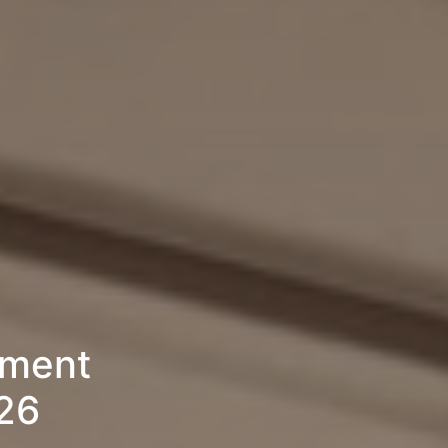
ement
026