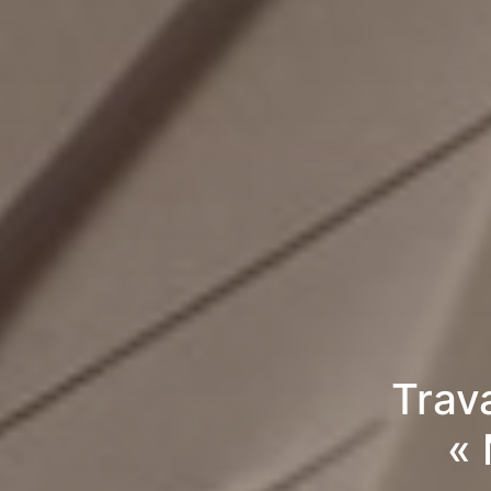
Trav
« 