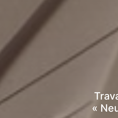
Trav
« Ne