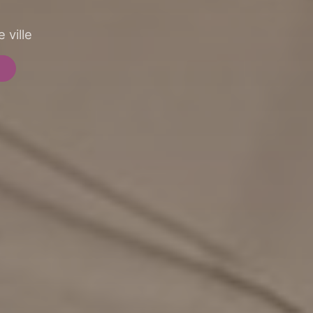
 ville