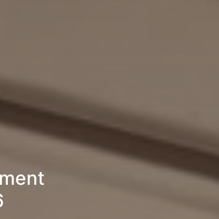
ement
6