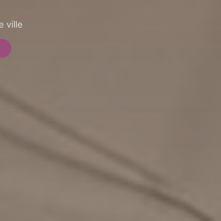
 ville