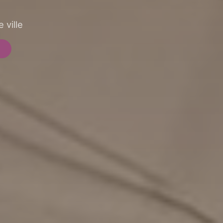
 ville