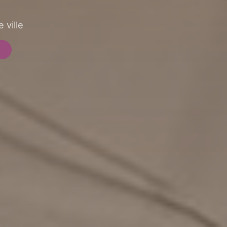
 ville