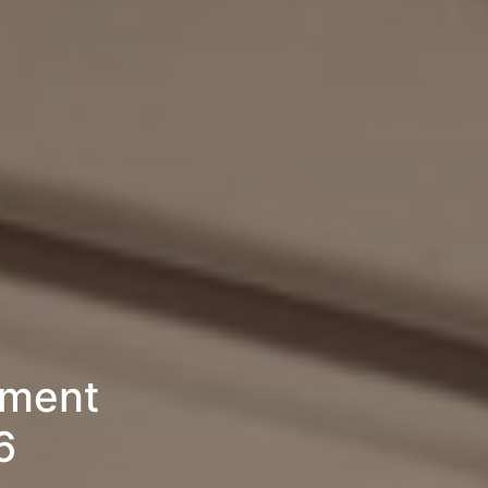
ement
6