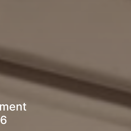
ement
26