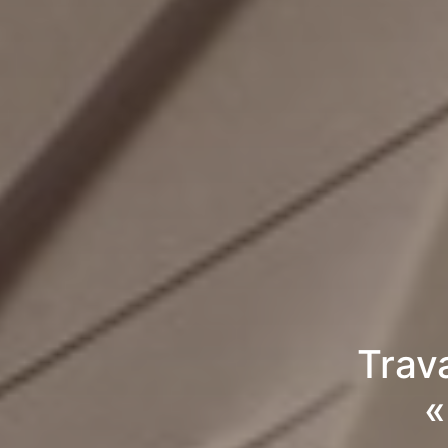
Trav
«