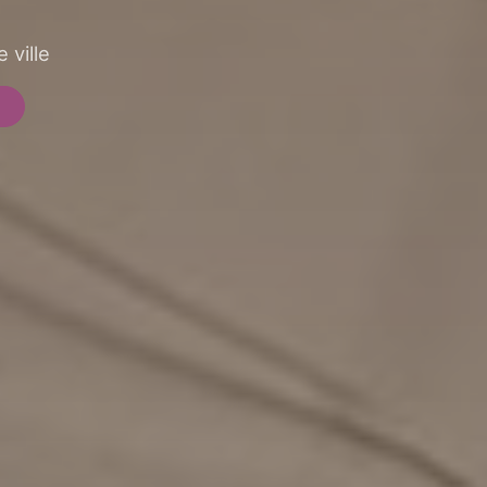
 ville