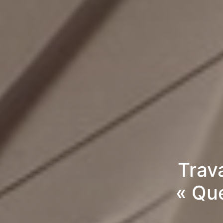
Trav
« Qu