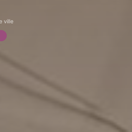
 ville