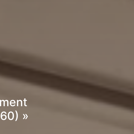
ement
60) »