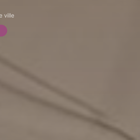
 ville