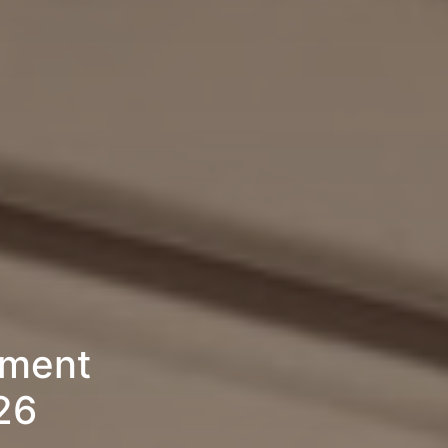
ement
26