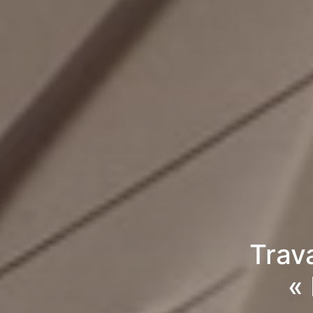
Trav
«