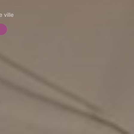
 ville