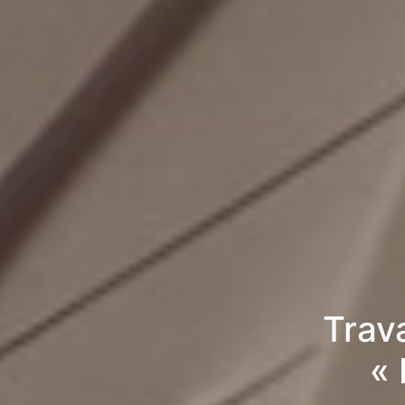
Trav
«