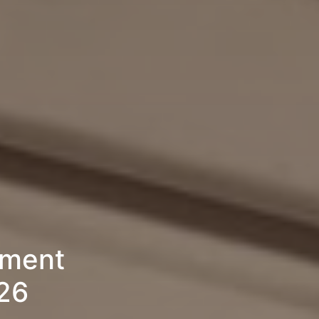
ement
26