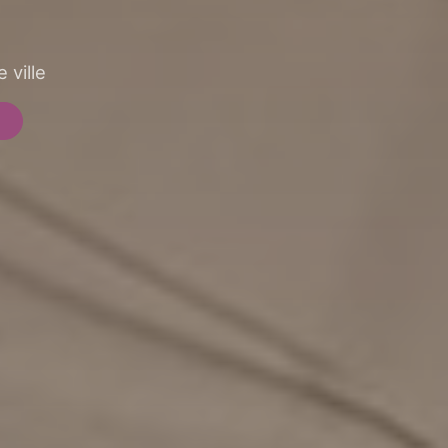
 ville