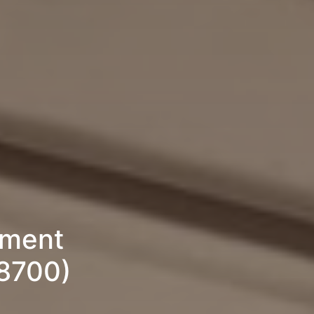
ement
28700)