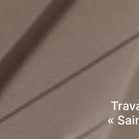
Trav
« Sai