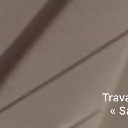
Trav
« S