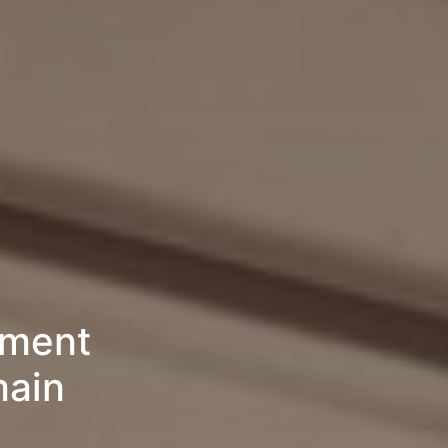
ement
main