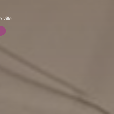
 ville