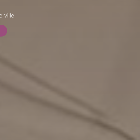
 ville