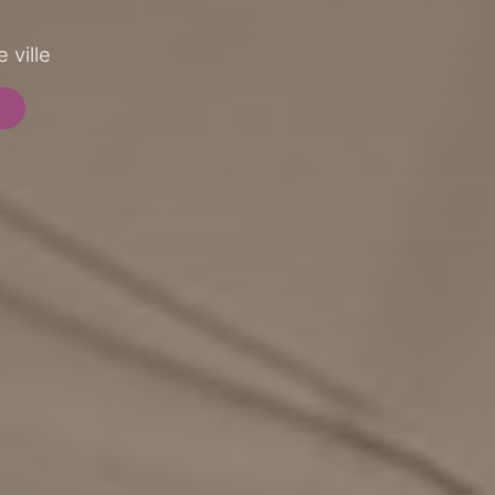
 ville