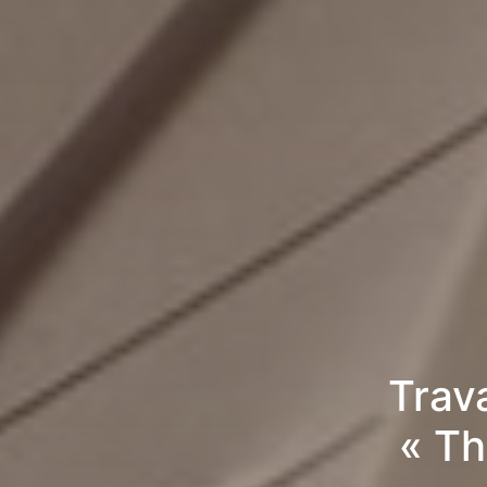
Trav
« Th