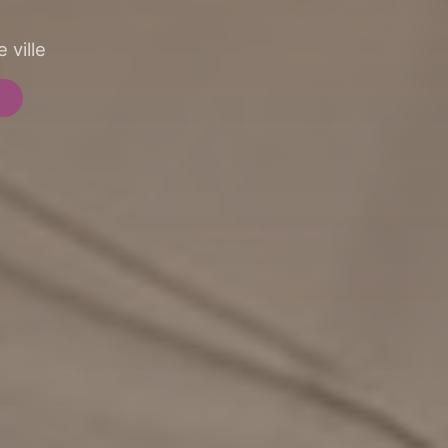
 ville