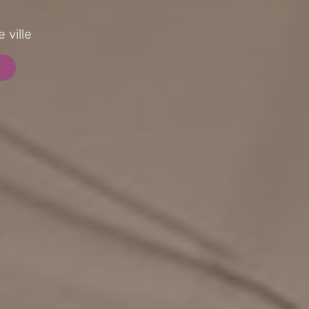
 ville