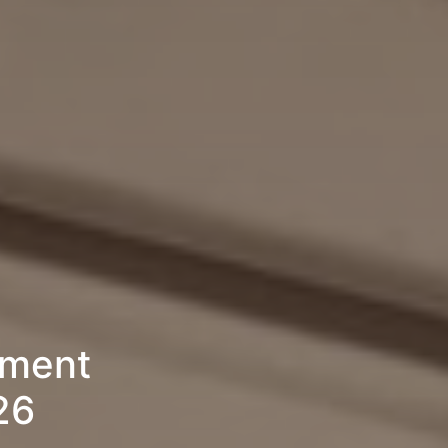
ement
26