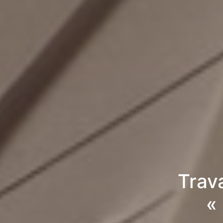
Trav
«