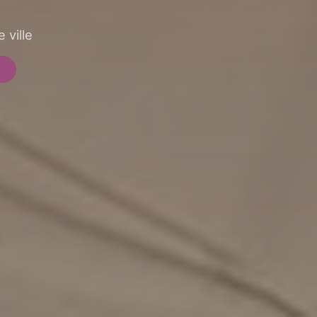
 ville