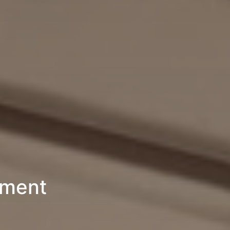
ement
6