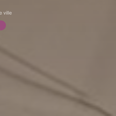
 ville