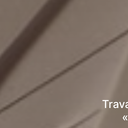
Trav
«