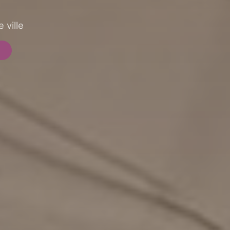
 ville