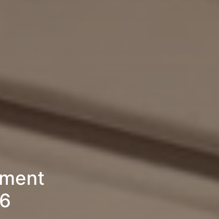
ement
26