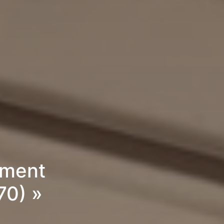
ement
70) »