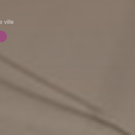
 ville