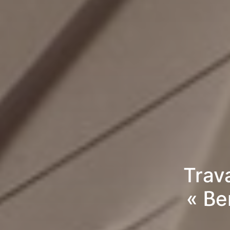
Trav
« Be