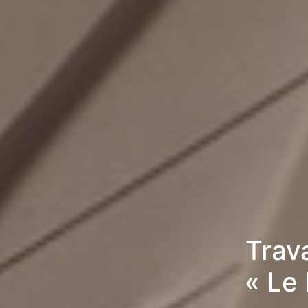
Trav
« Le