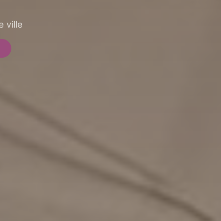
 ville