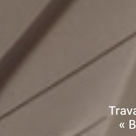
Trav
« 