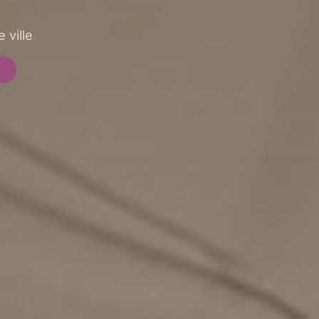
 ville