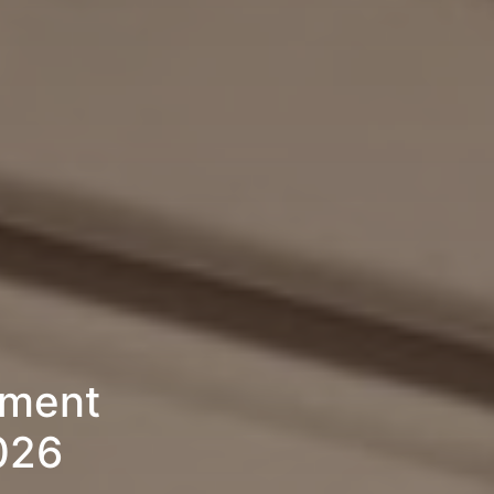
ement
026