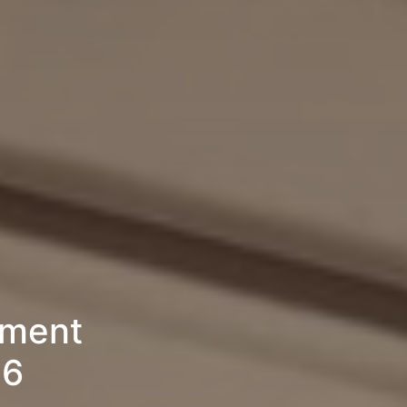
ement
26