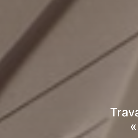
Trav
«