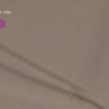
 ville