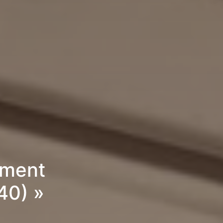
ement
40) »