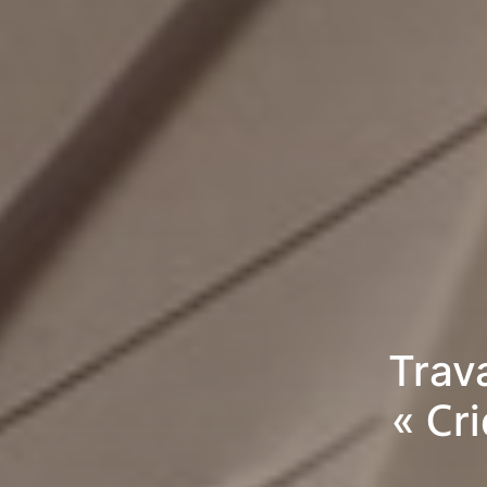
Trav
« Cr