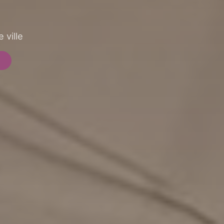
 ville