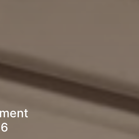
ement
26