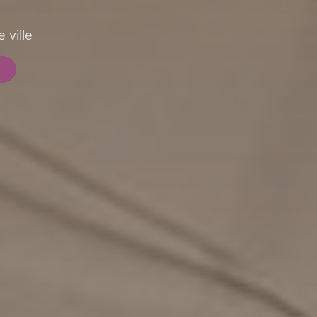
 ville