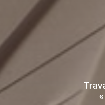
Trav
«