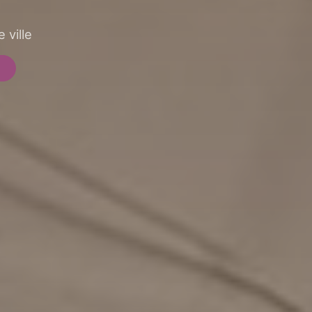
 ville