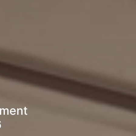
ement
6