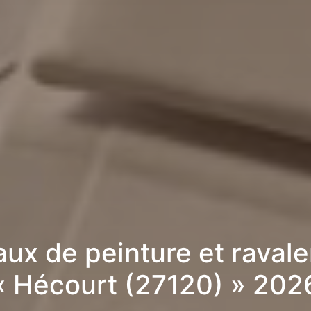
aux de peinture et raval
« Hécourt (27120) » 202