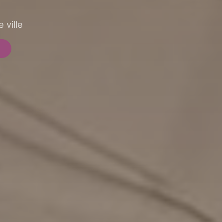
 ville