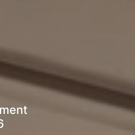
ement
6