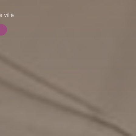
 ville