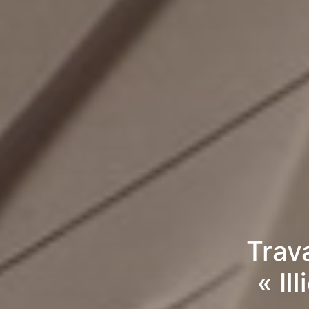
Trav
« Il