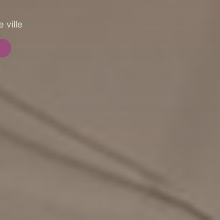
 ville