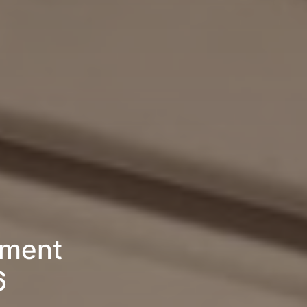
ement
6