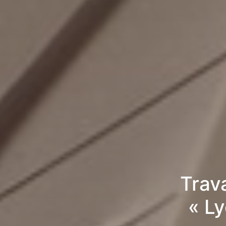
Trav
« L