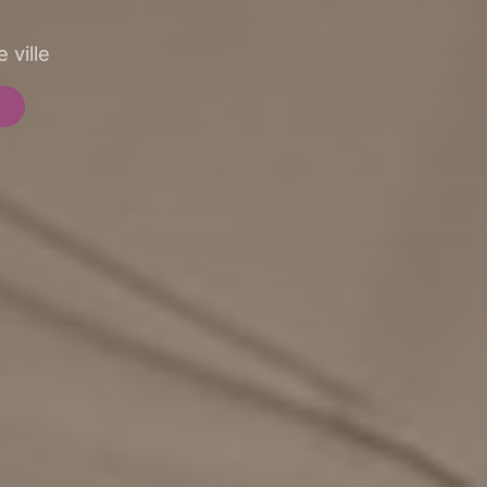
 ville