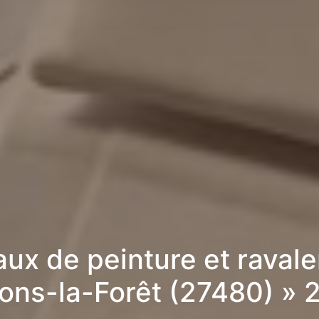
aux de peinture et raval
yons-la-Forêt (27480) » 