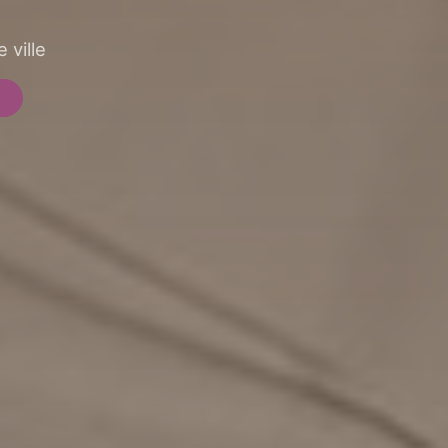
 ville