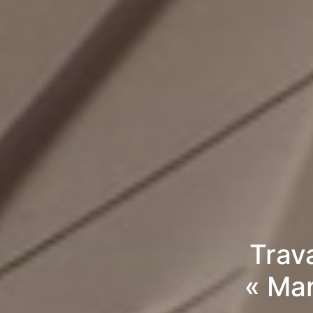
Trav
« Mar