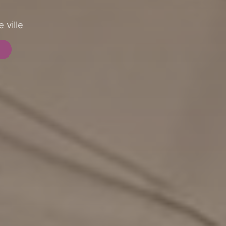
 ville