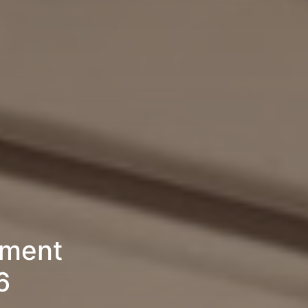
ement
6