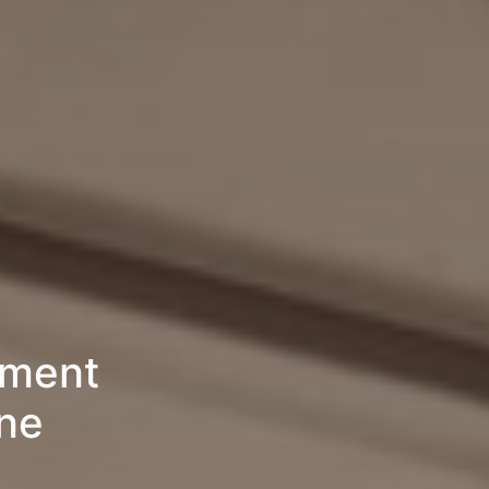
ement
ne