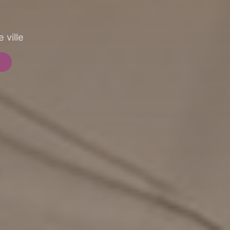
 ville