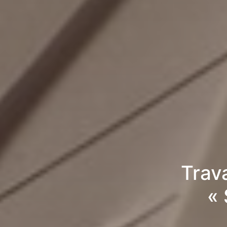
Trav
«