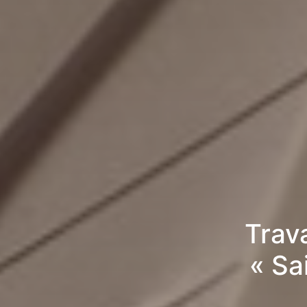
Trav
« Sa