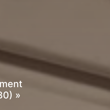
ement
30) »