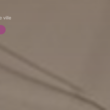
 ville